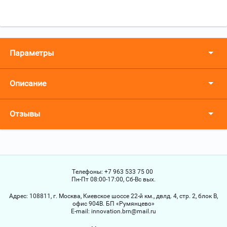
Параметры
Описание
Отзывы
Телефоны:
+7 963 533 75 00
Пн-Пт 08:00-17:00, Сб-Вс вых.
Адрес:
108811, г. Москва, Киевское шоссе 22-й км., двлд. 4, стр. 2, блок В,
офис 904В. БП «Румянцево»
Е-mail:
innovation.brn@mail.ru