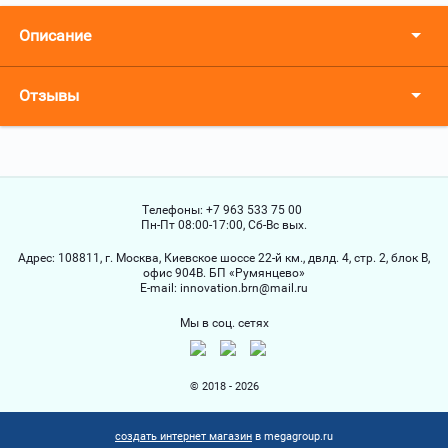
Описание
Отзывы
Телефоны:
+7 963 533 75 00
Пн-Пт 08:00-17:00, Сб-Вс вых.
Адрес:
108811, г. Москва, Киевское шоссе 22-й км., двлд. 4, стр. 2, блок В,
офис 904В. БП «Румянцево»
Е-mail:
innovation.brn@mail.ru
Мы в соц. сетях
© 2018 - 2026
создать интернет магазин
в megagroup.ru