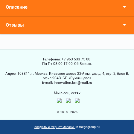
Описание
Отзывы
Телефоны:
+7 963 533 75 00
Пн-Пт 08:00-17:00, Сб-Вс вых.
Адрес:
108811, г. Москва, Киевское шоссе 22-й км., двлд. 4, стр. 2, блок В,
офис 904В. БП «Румянцево»
Е-mail:
innovation.brn@mail.ru
Мы в соц. сетях
© 2018 - 2026
создать интернет магазин
в megagroup.ru