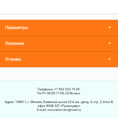
Параметры
Описание
Отзывы
Телефоны:
+7 963 533 75 00
Пн-Пт 08:00-17:00, Сб-Вс вых.
Адрес:
108811, г. Москва, Киевское шоссе 22-й км., двлд. 4, стр. 2, блок В,
офис 904В. БП «Румянцево»
Е-mail:
innovation.brn@mail.ru