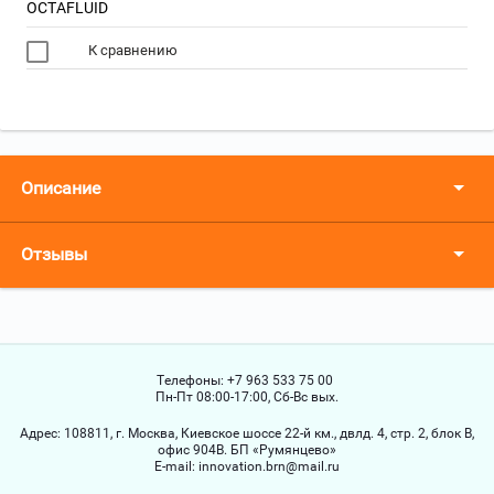
OCTAFLUID
К сравнению
Описание
Отзывы
Телефоны:
+7 963 533 75 00
Пн-Пт 08:00-17:00, Сб-Вс вых.
Адрес:
108811, г. Москва, Киевское шоссе 22-й км., двлд. 4, стр. 2, блок В,
офис 904В. БП «Румянцево»
Е-mail:
innovation.brn@mail.ru