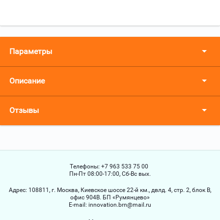
Параметры
Описание
Отзывы
Телефоны:
+7 963 533 75 00
Пн-Пт 08:00-17:00, Сб-Вс вых.
Адрес:
108811, г. Москва, Киевское шоссе 22-й км., двлд. 4, стр. 2, блок В,
офис 904В. БП «Румянцево»
Е-mail:
innovation.brn@mail.ru